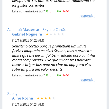
aeropuerto. Los puntos se acumulan rapidísimo con
los gastos corrientes
Sim
Não
Este comentário é útil?
0
0
responder
Azul Itaú Mastercard Skyline Cartão
Gabriel Nogueira
(12/19/2025 04:25 AM)
Solicitei o cartão porque prometiam um limite
flexível adaptado ao nível Skyline, mas o primeiro
limite que me deram foi bem ridículo para a minha
renda comprovada. Tive que enviar três holerites
novos e brigar bastante no chat do app para eles
subirem para um valor decente
Sim
Não
Este comentário é útil?
0
0
responder
Zapay
Aline Rocha
(12/15/2025 04:24 AM)