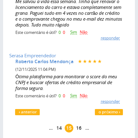
Me salvou a vida essa semana. Tinha que renovar o
licenciamento do carro e estava completamente sem
grana. Paguei tudo em 4 vezes no cartão de crédito
e o comprovante chegou no meu e-mail dez minutos
depois. Tudo muito rápido
Sim
Não
Este comentário é útil?
0
0
responder
Serasa Empreendedor
Roberto Carlos Mendonça
(12/11/2025 11:04 PM)
Ótima plataforma para monitorar o score do meu
CNPJ e buscar ofertas de crédito empresarial de
forma segura.
Sim
Não
Este comentário é útil?
0
0
responder
Páginas
‹ anterior
o próximo ›
…
14
15
16
…