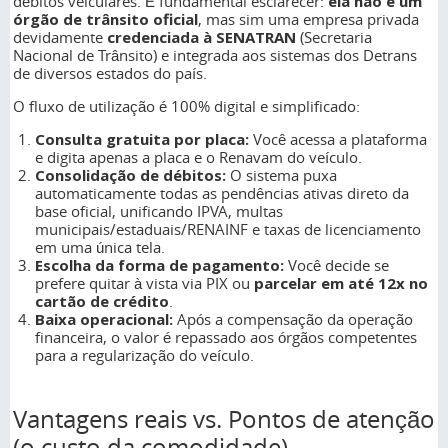
débitos veiculares. É fundamental esclarecer:
ela não é um
órgão de trânsito oficial
, mas sim uma empresa privada
devidamente
credenciada à SENATRAN
(Secretaria
Nacional de Trânsito) e integrada aos sistemas dos Detrans
de diversos estados do país.
O fluxo de utilização é 100% digital e simplificado:
Consulta gratuita por placa:
Você acessa a plataforma
e digita apenas a placa e o Renavam do veículo.
Consolidação de débitos:
O sistema puxa
automaticamente todas as pendências ativas direto da
base oficial, unificando IPVA, multas
municipais/estaduais/RENAINF e taxas de licenciamento
em uma única tela.
Escolha da forma de pagamento:
Você decide se
prefere quitar à vista via PIX ou
parcelar em até 12x no
cartão de crédito
.
Baixa operacional:
Após a compensação da operação
financeira, o valor é repassado aos órgãos competentes
para a regularização do veículo.
Vantagens reais vs. Pontos de atenção
(o custo da comodidade)