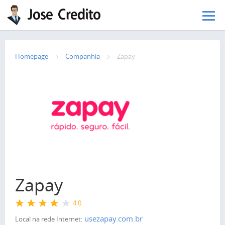
Pular para o conteúdo principal
Homepage
Сompanhia
Zapay
Zapay
4.0
usezapay.com.br
Local na rede Internet: