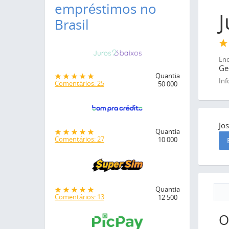
empréstimos no
J
Brasil
End
Ge
Quantia
Inf
Comentários: 25
50 000
Jo
Quantia
Comentários: 27
10 000
Quantia
Comentários: 13
12 500
O