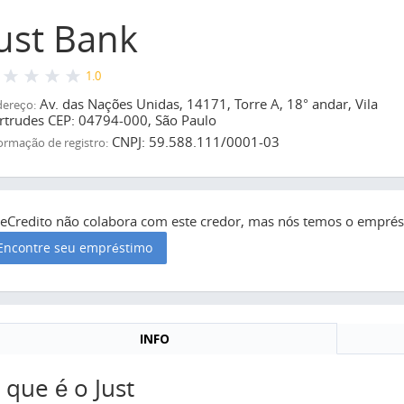
ust Bank
1.0
Av. das Nações Unidas, 14171, Torre A, 18° andar, Vila
ereço:
rtrudes CEP: 04794-000, São Paulo
CNPJ: 59.588.111/0001-03
ormação de registro:
seCredito não colabora com este credor, mas nós temos o emprést
Encontre seu empréstimo
INFO
 que é o Just