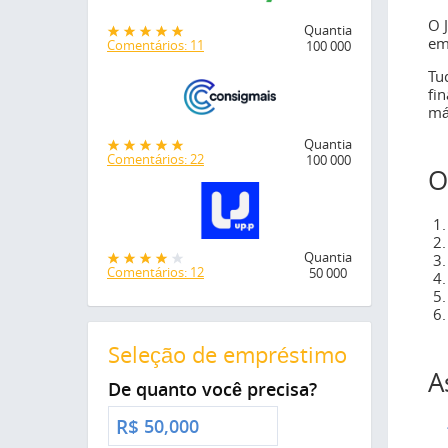
O 
Quantia
em
Comentários: 11
100 000
Tu
fi
má
Quantia
Comentários: 22
100 000
O
Quantia
Comentários: 12
50 000
Seleção de empréstimo
A
De quanto você precisa?
R$