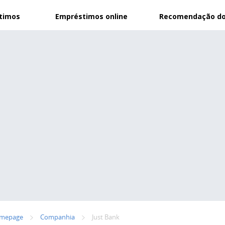
stimos
Empréstimos online
Recomendação do
mepage
Сompanhia
Just Bank