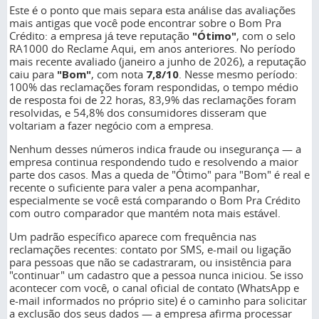
Este é o ponto que mais separa esta análise das avaliações
mais antigas que você pode encontrar sobre o Bom Pra
Crédito: a empresa já teve reputação
"Ótimo"
, com o selo
RA1000 do Reclame Aqui, em anos anteriores. No período
mais recente avaliado (janeiro a junho de 2026), a reputação
caiu para
"Bom"
, com nota
7,8/10
. Nesse mesmo período:
100% das reclamações foram respondidas, o tempo médio
de resposta foi de 22 horas, 83,9% das reclamações foram
resolvidas, e 54,8% dos consumidores disseram que
voltariam a fazer negócio com a empresa.
Nenhum desses números indica fraude ou insegurança — a
empresa continua respondendo tudo e resolvendo a maior
parte dos casos. Mas a queda de "Ótimo" para "Bom" é real e
recente o suficiente para valer a pena acompanhar,
especialmente se você está comparando o Bom Pra Crédito
com outro comparador que mantém nota mais estável.
Um padrão específico aparece com frequência nas
reclamações recentes: contato por SMS, e-mail ou ligação
para pessoas que não se cadastraram, ou insistência para
"continuar" um cadastro que a pessoa nunca iniciou. Se isso
acontecer com você, o canal oficial de contato (WhatsApp e
e-mail informados no próprio site) é o caminho para solicitar
a exclusão dos seus dados — a empresa afirma processar