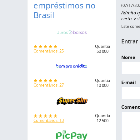
empréstimos no
(07/17/20
Admito q
Brasil
certo. Es
Este comen
Entrar
Quantia
Comentários: 25
50 000
Nome
Quantia
E-mail
Comentários: 27
10 000
Coment
Quantia
Comentários: 13
12 500