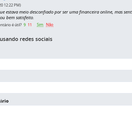
20 12:22 PM)
ue estava meio desconfiado por ser uma financeira online, mas sent
tou bem satisfeito.
Sim
Não
tário é útil?
9
11
 usando redes sociais
ário