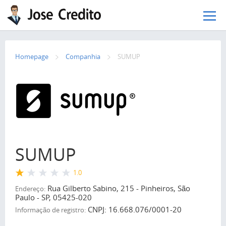
Pular para o conteúdo principal
Homepage
Сompanhia
SUMUP
SUMUP
1.0
Rua Gilberto Sabino, 215 - Pinheiros, São
Endereço:
Paulo - SP, 05425-020
CNPJ: 16.668.076/0001-20
Informação de registro: