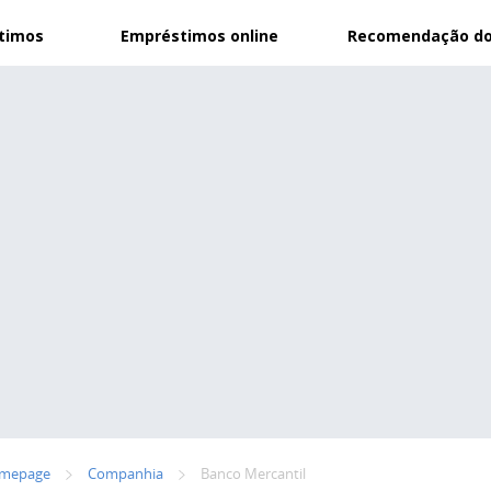
stimos
Empréstimos online
Recomendação do
mepage
Сompanhia
Banco Mercantil