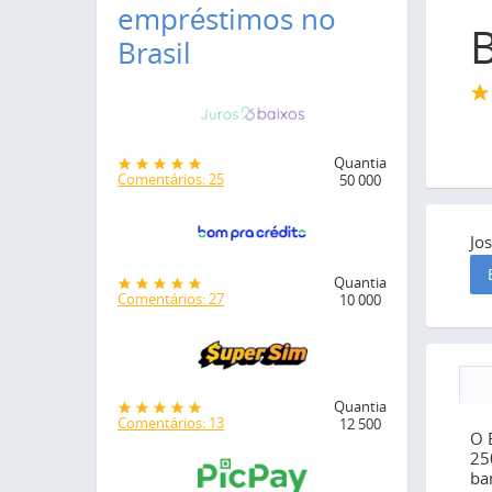
empréstimos no
B
Brasil
Quantia
Comentários: 25
50 000
Jo
Quantia
Comentários: 27
10 000
Quantia
Comentários: 13
12 500
O 
25
ba