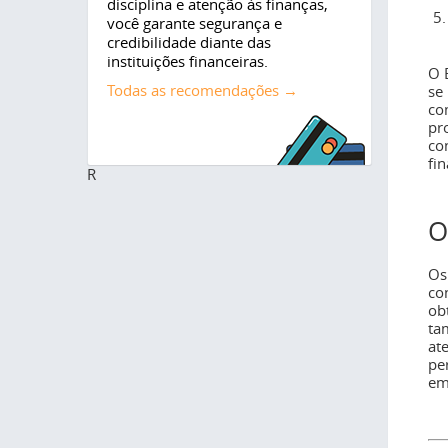
disciplina e atenção às finanças,
você garante segurança e
credibilidade diante das
instituições financeiras.
O 
Todas as recomendações →
se
co
pr
co
fin
R
O
Os
co
ob
ta
at
pe
em