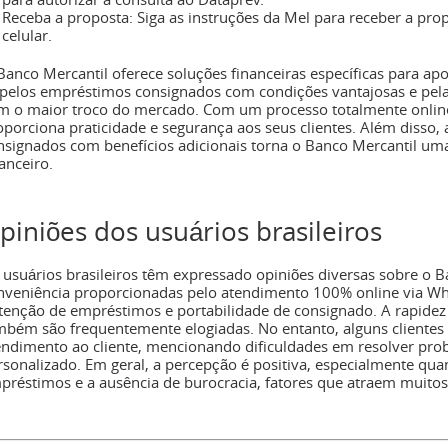
Receba a proposta: Siga as instruções da Mel para receber a pro
celular.
Banco Mercantil oferece soluções financeiras específicas para ap
 pelos empréstimos consignados com condições vantajosas e pela 
m o maior troco do mercado. Com um processo totalmente onlin
oporciona praticidade e segurança aos seus clientes. Além disso, a
nsignados com benefícios adicionais torna o Banco Mercantil u
anceiro.
piniões dos usuários brasileiros
 usuários brasileiros têm expressado opiniões diversas sobre o B
nveniência proporcionadas pelo atendimento 100% online via Wha
tenção de empréstimos e portabilidade de consignado. A rapidez
mbém são frequentemente elogiadas. No entanto, alguns clientes
endimento ao cliente, mencionando dificuldades em resolver prob
rsonalizado. Em geral, a percepção é positiva, especialmente qua
préstimos e a ausência de burocracia, fatores que atraem muitos