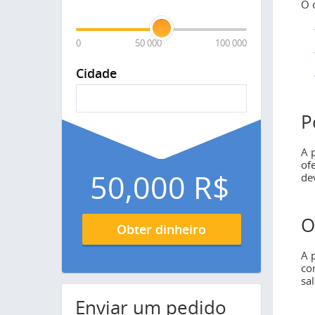
O 
0
50 000
100 000
Cidade
P
A 
of
50,000
R$
de
O
Obter dinheiro
A 
co
sa
Enviar um pedido