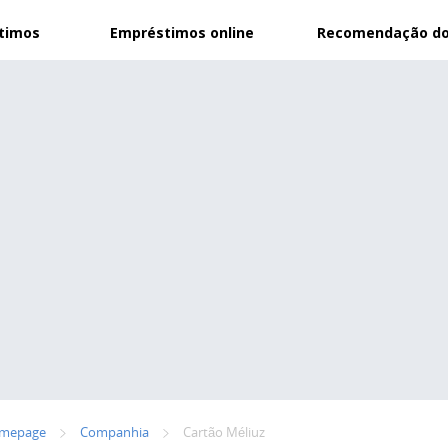
stimos
Empréstimos online
Recomendação do
mepage
Сompanhia
Cartão Méliuz