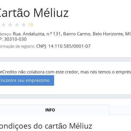
artão Méliuz
1.0
Rua. Andaluzita, n.º 131, Bairro Carmo, Belo Horizonte, MG
ereço:
P: 30310-030
CNPJ: 14.110.585/0001-07
ormação de registro:
seCredito não colabora com este credor, mas nós temos o emprést
Encontre seu empréstimo
INFO
ondiçoes do cartão Méliuz