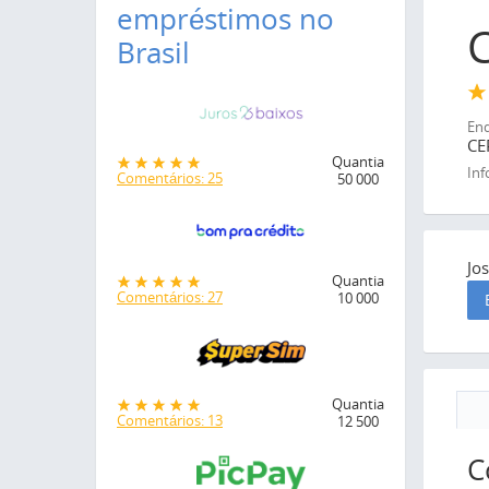
empréstimos no
C
Brasil
End
CE
Quantia
Inf
Comentários: 25
50 000
Jo
Quantia
Comentários: 27
10 000
Quantia
Comentários: 13
12 500
C