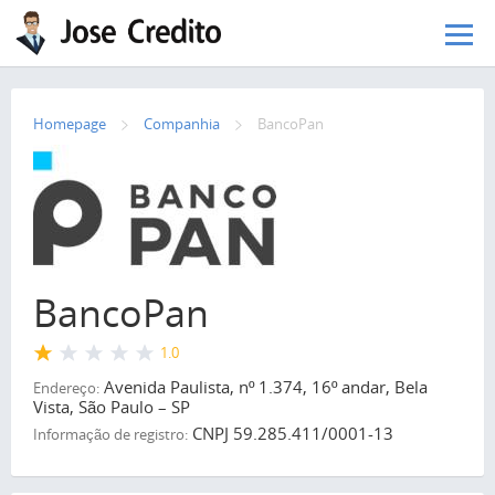
Pular para o conteúdo principal
Homepage
Сompanhia
BancoPan
BancoPan
1.0
Avenida Paulista, nº 1.374, 16º andar, Bela
Endereço:
Vista, São Paulo – SP
CNPJ 59.285.411/0001-13
Informação de registro: