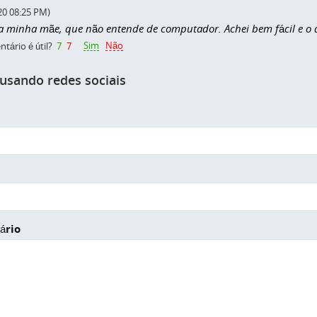
20 08:25 PM)
 a minha mãe, que não entende de computador. Achei bem fácil e o 
Sim
Não
tário é útil?
7
7
 usando redes sociais
ário