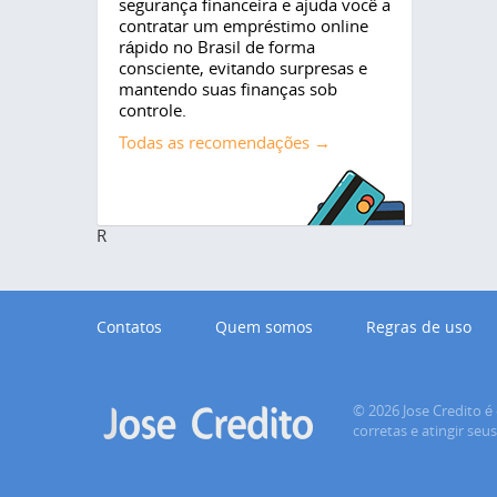
segurança financeira e ajuda você a
contratar um empréstimo online
rápido no Brasil de forma
consciente, evitando surpresas e
mantendo suas finanças sob
controle.
Todas as recomendações →
R
Contatos
Quem somos
Regras de uso
© 2026 Jose Credito é 
corretas e atingir seu