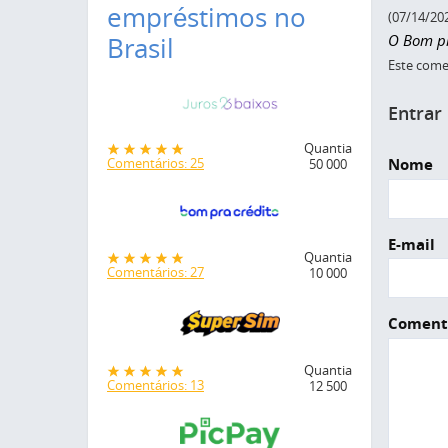
empréstimos no
(07/14/20
O Bom pr
Brasil
Este comen
Entrar
Quantia
Nome
Comentários: 25
50 000
E-mail
Quantia
Comentários: 27
10 000
Coment
Quantia
Comentários: 13
12 500