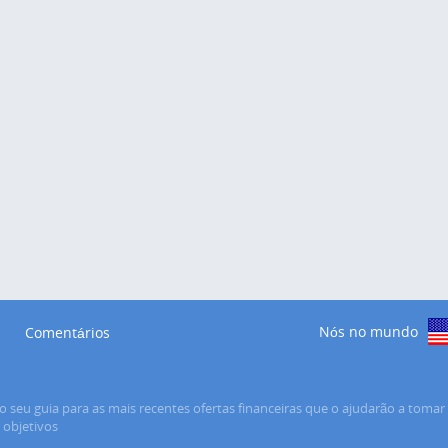
Nós no mundo
Comentários
o seu guia para as mais recentes ofertas financeiras que o ajudarão a tomar 
s objetivos