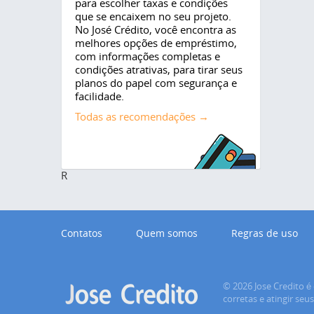
para escolher taxas e condições
que se encaixem no seu projeto.
No José Crédito, você encontra as
melhores opções de empréstimo,
com informações completas e
condições atrativas, para tirar seus
planos do papel com segurança e
facilidade.
Todas as recomendações →
R
Contatos
Quem somos
Regras de uso
© 2026 Jose Credito é 
corretas e atingir seu