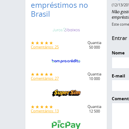
empréstimos no
(12/13/20
Não gost
Brasil
emprésti
Este comen
Entrar
Quantia
Comentários: 25
50 000
Nome
Quantia
E-mail
Comentários: 27
10 000
Coment
Quantia
Comentários: 13
12 500