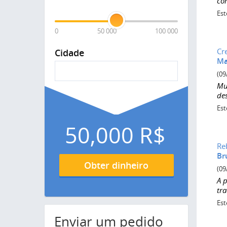
co
Est
0
50 000
100 000
Cr
Cidade
Ma
(09
Mu
de
Est
50,000
R$
Re
Br
Obter dinheiro
(09
A p
tr
Est
Enviar um pedido