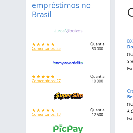
empréstimos no
Brasil
BX
Quantia
Do
Comentários: 25
50 000
(10
Sou
Est
Quantia
Comentários: 27
10 000
Cr
Be
(10
Quantia
A 
Comentários: 13
12 500
Est