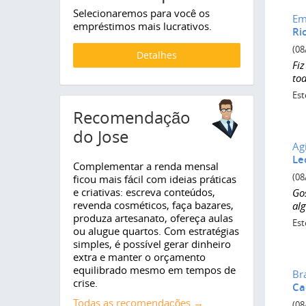
Selecionaremos para você os
Em
empréstimos mais lucrativos.
Ri
(08
Detalhes
Fi
to
Est
Recomendação
do Jose
Ag
Le
Complementar a renda mensal
(08
ficou mais fácil com ideias práticas
e criativas: escreva conteúdos,
Go
revenda cosméticos, faça bazares,
al
produza artesanato, ofereça aulas
Est
ou alugue quartos. Com estratégias
simples, é possível gerar dinheiro
extra e manter o orçamento
equilibrado mesmo em tempos de
Bra
crise.
Ca
Todas as recomendações →
(08