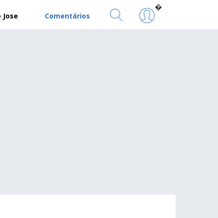
�
 Jose
Comentários