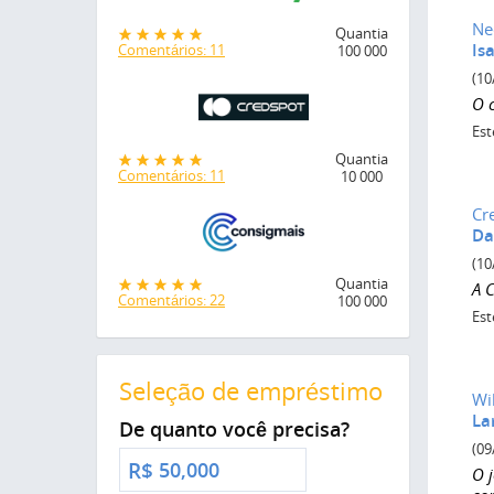
Ne
Quantia
Is
Comentários: 11
100 000
(10
O c
Est
Quantia
Comentários: 11
10 000
Cr
Da
(10
Quantia
A 
Comentários: 22
100 000
Est
Seleção de empréstimo
Wi
La
De quanto você precisa?
(09
R$
O j