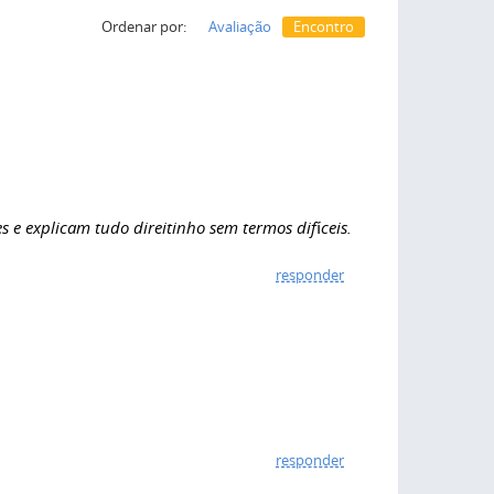
Ordenar por:
Avaliação
Encontro
es e explicam tudo direitinho sem termos difíceis.
responder
responder