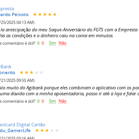
presta
cardo Peixoto
/25/2025 04:13 AM)
z la antecipação do meu Saque-Aniversário do FGTS com a Empresta 
das as condições e o dinheiro caiu na conta em minutos.
Sim
Não
e comentário é útil?
0
0
iBank
onardo
/21/2025 09:55 AM)
sto muito do Agibank porque eles combinam o aplicativo com os po
guma dúvida com a minha aposentadoria, posso ir até a loja e falar
Sim
Não
e comentário é útil?
0
0
silcard Digital Cartão
du_GamerLife
/21/2025 03:16 AM)