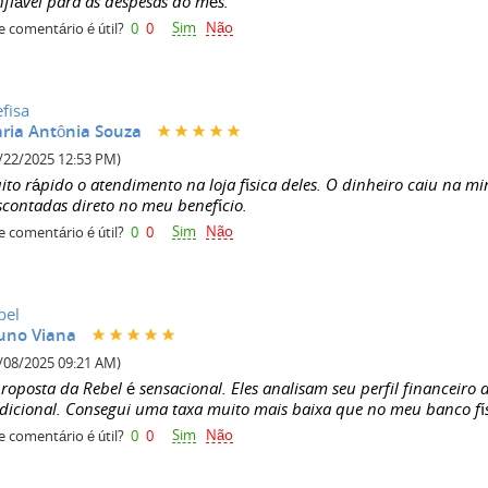
nfiável para as despesas do mês.
Sim
Não
e comentário é útil?
0
0
efisa
ria Antônia Souza
/22/2025 12:53 PM)
ito rápido o atendimento na loja física deles. O dinheiro caiu na m
scontadas direto no meu benefício.
Sim
Não
e comentário é útil?
0
0
bel
uno Viana
/08/2025 09:21 AM)
roposta da Rebel é sensacional. Eles analisam seu perfil financeiro
adicional. Consegui uma taxa muito mais baixa que no meu banco fís
Sim
Não
e comentário é útil?
0
0