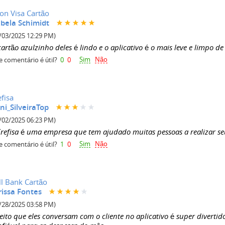
on Visa Cartão
abela Schimidt
/03/2025 12:29 PM)
artão azulzinho deles é lindo e o aplicativo é o mais leve e limpo de 
Sim
Não
e comentário é útil?
0
0
efisa
ni_SilveiraTop
/02/2025 06:23 PM)
Crefisa é uma empresa que tem ajudado muitas pessoas a realizar se
Sim
Não
e comentário é útil?
1
0
ll Bank Cartão
rissa Fontes
/28/2025 03:58 PM)
eito que eles conversam com o cliente no aplicativo é super diverti