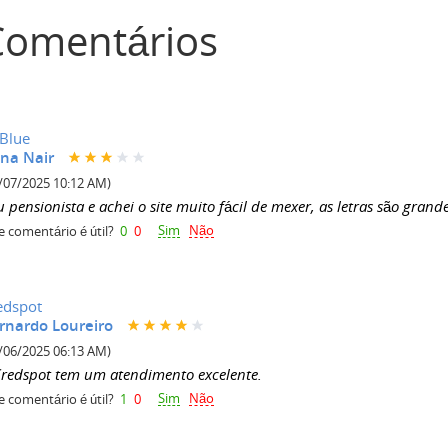
Comentários
Blue
na Nair
/07/2025 10:12 AM)
 pensionista e achei o site muito fácil de mexer, as letras são grand
Sim
Não
e comentário é útil?
0
0
edspot
rnardo Loureiro
/06/2025 06:13 AM)
Credspot tem um atendimento excelente.
Sim
Não
e comentário é útil?
1
0