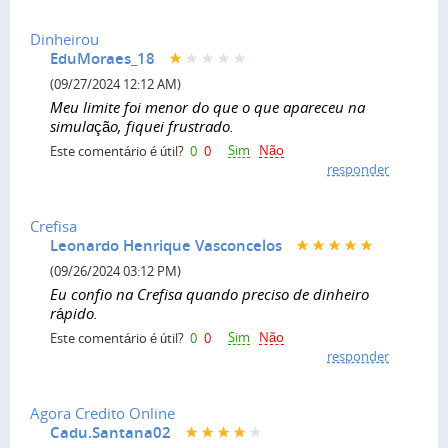
Dinheirou
EduMoraes_18
(09/27/2024 12:12 AM)
Meu limite foi menor do que o que apareceu na
simulação, fiquei frustrado.
Sim
Não
Este comentário é útil?
0
0
responder
Crefisa
Leonardo Henrique Vasconcelos
(09/26/2024 03:12 PM)
Eu confio na Crefisa quando preciso de dinheiro
rápido.
Sim
Não
Este comentário é útil?
0
0
responder
Agora Credito Online
Cadu.Santana02