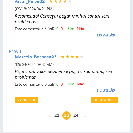
Artur_Paiva02
(09/18/2024 04:21 PM)
Recomendo! Consegui pagar minhas contas sem
problemas.
Sim
Não
Este comentário é útil?
0
0
responder
Provu
Marcelo_Barbosa93
(09/04/2024 09:32 AM)
Peguei um valor pequeno e paguei rapidinho, sem
problemas.
Sim
Não
Este comentário é útil?
0
0
responder
Páginas
‹ anterior
o próximo ›
…
22
23
24
…