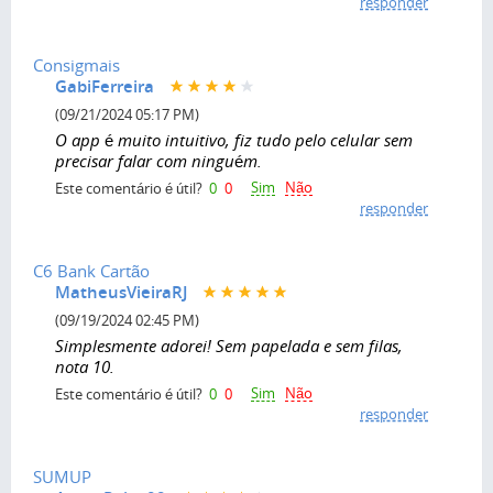
responder
Consigmais
GabiFerreira
(09/21/2024 05:17 PM)
O app é muito intuitivo, fiz tudo pelo celular sem
precisar falar com ninguém.
Sim
Não
Este comentário é útil?
0
0
responder
C6 Bank Cartão
MatheusVieiraRJ
(09/19/2024 02:45 PM)
Simplesmente adorei! Sem papelada e sem filas,
nota 10.
Sim
Não
Este comentário é útil?
0
0
responder
SUMUP