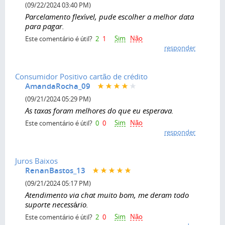
(09/22/2024 03:40 PM)
Parcelamento flexível, pude escolher a melhor data
para pagar.
Sim
Não
Este comentário é útil?
2
1
responder
Consumidor Positivo cartão de crédito
AmandaRocha_09
(09/21/2024 05:29 PM)
As taxas foram melhores do que eu esperava.
Sim
Não
Este comentário é útil?
0
0
responder
Juros Baixos
RenanBastos_13
(09/21/2024 05:17 PM)
Atendimento via chat muito bom, me deram todo
suporte necessário.
Sim
Não
Este comentário é útil?
2
0