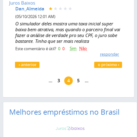
Juros Baixos
Dan_Almeida
(05/10/2026 12:01 AM)
O simulador deles mostra uma taxa inicial super
baixa bem atrativa, mas quando o parceiro final vai
fazer a análise de verdade pro seu CPF, o juro sobe
bastante. Tinha que ser mais realista
Sim
Não
Este comentário é útil?
0
0
responder
Páginas
‹ anterior
o próximo ›
…
3
4
5
…
Melhores empréstimos no Brasil