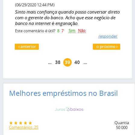
(06/29/2020 12:44 PM)
Sinto mais confiança quando posso conversar direto
com o gerente do banco. Acho que esse negócio de
banco na internet é enganação.
Sim
Não
Este comentário é útil?
8
7
responder
Páginas
‹ anterior
o próximo ›
…
38
39
40
…
Melhores empréstimos no Brasil
Quantia
Comentários: 25
50 000