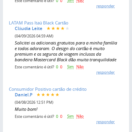
Sim
Não
Este comentário é útil?
0
0
responder
LATAM Pass Itaú Black Cartão
Cláudia Leite
(04/09/2026 04:59 AM)
Solicitei os adicionais gratuitos para a minha família
e todos adoraram. O design do cartão é muito
premium e os seguros de viagem inclusos da
bandeira Mastercard Black dão muita tranquilidade
Sim
Não
Este comentário é útil?
0
0
responder
Consumidor Positivo cartão de crédito
Daniel.P
(04/08/2026 12:51 PM)
Muito bom!
Sim
Não
Este comentário é útil?
0
0
responder