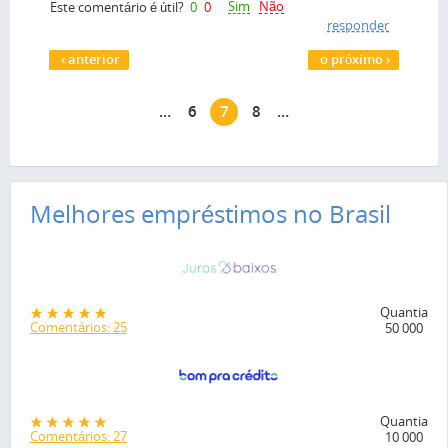
Sim
Não
Este comentário é útil?
0
0
responder
Páginas
‹ anterior
o próximo ›
…
6
7
8
…
Melhores empréstimos no Brasil
Quantia
Comentários: 25
50 000
Quantia
Comentários: 27
10 000