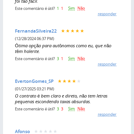
foi tão fácil.
Sim
Não
Este comentário é útil?
1
1
responder
FernandaSilveira22
(12/28/2024 06:37 PM)
Ótima opção para autônomos como eu, que não
têm holerite.
Sim
Não
Este comentário é útil?
3
1
responder
EvertonGomes_SP
(01/27/2025 03:21 PM)
O contrato é bem claro e direto, não tem letras
pequenas escondendo taxas absurdas.
Sim
Não
Este comentário é útil?
3
3
responder
Afonso