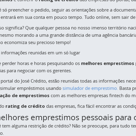
é só preencher o pedido, seguir as orientações sobre a document
 entrará em sua conta em pouco tempo. Tudo online, sem sair de c
so significa? Que qualquer pessoa no nosso imenso território na
mesmo morando a uma grande distância de uma agência bancária
o economiza seu precioso tempo!
 informações reunidas em um só lugar
 perder horas e horas pesquisando os
melhores emprestimos 
ias para negociar com os gerentes.
 portal do José Crédito, estão reunidas todas as informações nece
l simular empréstimos usando
simulador de emprestimo.
Basta pr
icação de emprestimos
com as melhores empresas fintech do m
 do
rating de crédito
das empresas, fica fácil encontrar as condi
elhores emprestimos pessoais para o
ê tem alguma restrição de crédito? Não se preocupe, para tudo te
o.