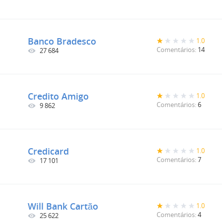
Banco Bradesco
1.0
Comentários:
14
27 684
Credito Amigo
1.0
Comentários:
6
9 862
Credicard
1.0
Comentários:
7
17 101
Will Bank Cartão
1.0
Comentários:
4
25 622