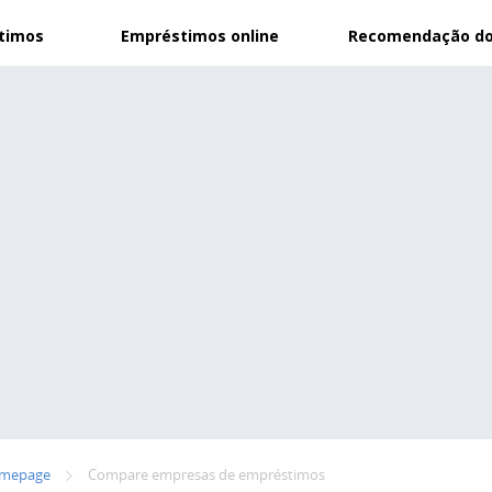
stimos
Empréstimos online
Recomendação do
mepage
Compare empresas de empréstimos