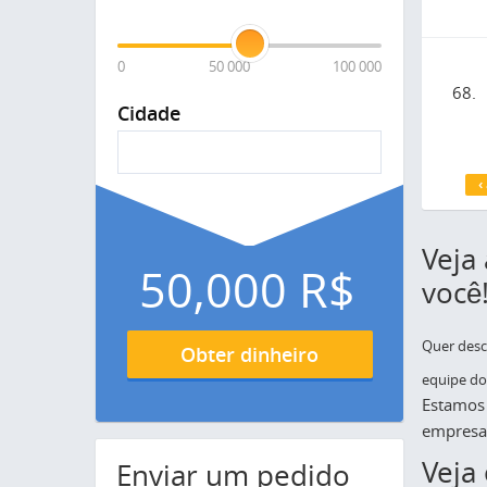
0
50 000
100 000
68.
Cidade
P
‹
Veja
50,000
R$
você
Quer desc
Obter dinheiro
equipe do 
Estamos 
empresa
Veja
Enviar um pedido