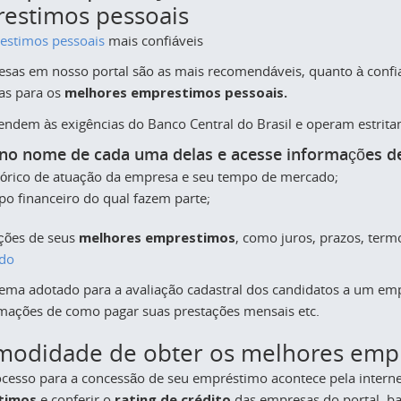
estimos pessoais
estimos pessoais
mais confiáveis
sas em nosso portal são as mais recomendáveis, quanto à confia
as para os
melhores emprestimos pessoais.
endem às exigências do Banco Central do Brasil e operam estritam
 no nome de cada uma delas e acesse informações d
tórico de atuação da empresa e seu tempo de mercado;
po financeiro do qual fazem parte;
ções de seus
melhores emprestimos
, como juros, prazos, ter
ado
tema adotado para a avaliação cadastral dos candidatos a um em
mações de como pagar suas prestações mensais etc.
modidade de obter os melhores empr
cesso para a concessão de seu empréstimo acontece pela interne
timos
e conferir o
rating de crédito
das empresas do portal, ba