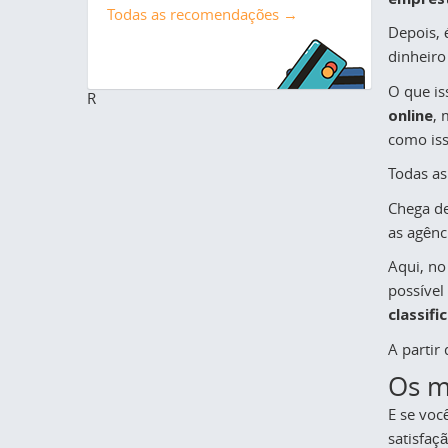
Todas as recomendações →
Depois, 
dinheiro
O que is
R
online
, 
como iss
Todas as
Chega de
as agênc
Aqui, no
possíve
classif
A partir
Os m
E se voc
satisfaçã