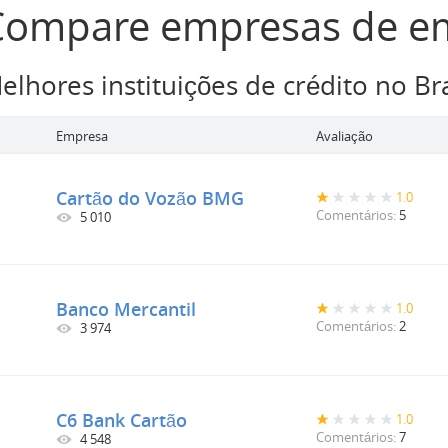
Compare empresas de e
elhores instituições de crédito no Bra
Empresa
Avaliação
Cartão do Vozão BMG
1.0
Comentários:
5
5 010
Banco Mercantil
1.0
Comentários:
2
3 974
C6 Bank Cartão
1.0
Comentários:
7
4 548