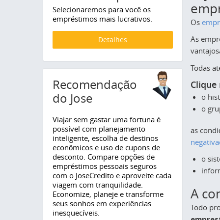
empr
Selecionaremos para você os
empréstimos mais lucrativos.
Os
empr
As empre
Detalhes
vantajos
Todas at
Recomendação
Clique
do Jose
o his
o gru
Viajar sem gastar uma fortuna é
possível com planejamento
as condi
inteligente, escolha de destinos
negativ
econômicos e uso de cupons de
desconto. Compare opções de
o sis
empréstimos pessoais seguros
infor
com o JoseCredito e aproveite cada
viagem com tranquilidade.
A co
Economize, planeje e transforme
seus sonhos em experiências
Todo pro
inesquecíveis.
empres