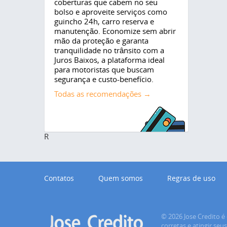
coberturas que cabem no seu
bolso e aproveite serviços como
guincho 24h, carro reserva e
manutenção. Economize sem abrir
mão da proteção e garanta
tranquilidade no trânsito com a
Juros Baixos, a plataforma ideal
para motoristas que buscam
segurança e custo-benefício.
Todas as recomendações →
R
Contatos
Quem somos
Regras de uso
© 2026 Jose Credito é 
corretas e atingir seu