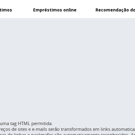
stimos
Empréstimos online
Recomendação do
uma tag HTML permitida.
eços de sites e e-mails serão transformados em links automatic
as de linhas e parágrafos são automaticamente reconhecidos. As 