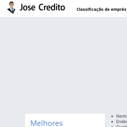
Pular para o conteúdo principal
Classificação de empré
Nenh
Melhores
Ender
Quebr