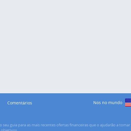
Nós no mundo
Comentários
o seu guia para as mais recentes ofertas financeiras que o ajudarão a tomar 
s objetivos