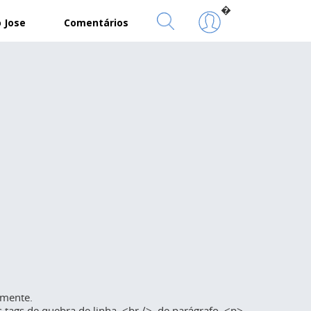
�
 Jose
Comentários
amente.
tags de quebra de linha, <br />, de parágrafo, <p>,