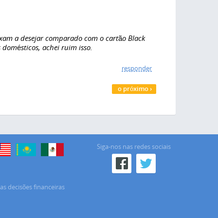
eixam a desejar comparado com o cartão Black
domésticos, achei ruim isso.
responder
o próximo ›
Siga-nos nas redes sociais
as decisões financeiras