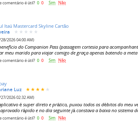
Sim
Não
e comentário é útil?
0
0
ul Itaú Mastercard Skyline Cartão
veira
/28/2026 04:00 AM)
benefício do Companion Pass (passagem cortesia para acompanhant
var meu marido para viajar comigo de graça apenas batendo a meta
Sim
Não
e comentário é útil?
0
0
pay
riane Luz
/27/2026 02:32 AM)
aplicativo é super direto e prático, puxou todos os débitos do meu 
 aprovado rápido e no dia seguinte já constava a baixa no sistema d
Sim
Não
e comentário é útil?
0
0