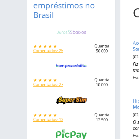
empréstimos no
Brasil
Ac
Quantia
Sa
Comentários: 25
50 000
(02
Fi
ma
Est
Quantia
Comentários: 27
10 000
Hi
Ma
(02
Quantia
Comentários: 13
12 500
O 
con
Est