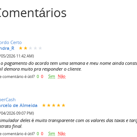
Comentários
ordo Certo
ndra_R
/05/2026 11:42 AM)
z o pagamento do acordo tem uma semana e meu nome ainda consta n
il demora muito pra responder o cliente.
Sim
Não
e comentário é útil?
0
0
perCash
rcelo de Almeida
/04/2026 09:07 PM)
simulador deles é muito transparente com os valores das taxas e tar
trato final.
Sim
Não
e comentário é útil?
0
0