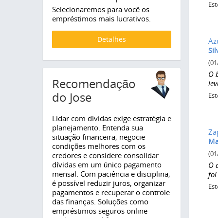
Est
Selecionaremos para você os
empréstimos mais lucrativos.
Detalhes
Az
Sil
(01
O 
Recomendação
le
do Jose
Est
Lidar com dívidas exige estratégia e
planejamento. Entenda sua
Za
situação financeira, negocie
Ma
condições melhores com os
(01
credores e considere consolidar
dívidas em um único pagamento
O 
mensal. Com paciência e disciplina,
foi
é possível reduzir juros, organizar
Est
pagamentos e recuperar o controle
das finanças. Soluções como
empréstimos seguros online