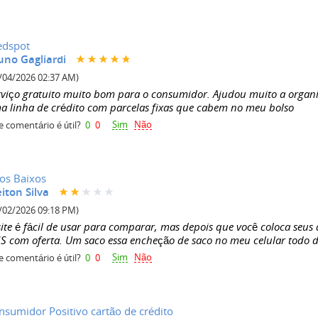
edspot
uno Gagliardi
/04/2026 02:37 AM)
rviço gratuito muito bom para o consumidor. Ajudou muito a organi
a linha de crédito com parcelas fixas que cabem no meu bolso
Sim
Não
e comentário é útil?
0
0
ros Baixos
eiton Silva
/02/2026 09:18 PM)
site é fácil de usar para comparar, mas depois que você coloca seus
S com oferta. Um saco essa encheção de saco no meu celular todo d
Sim
Não
e comentário é útil?
0
0
nsumidor Positivo cartão de crédito