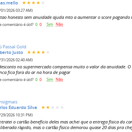
cas.mello
/01/2026 03:27 AM)
rtao honesto sem anuidade ajuda mto a aumentar o score pagando 
Sim
Não
e comentário é útil?
0
0
aú Passaí Gold
berto Justo
/31/2026 02:40 AM)
desconto no supermercado compensa muito o valor da anuidade. O a
nca fica fora do ar na hora de pagar
Sim
Não
e comentário é útil?
0
0
nsigmais
rlos Eduardo Silva
/29/2026 10:31 PM)
ntratei o cartão benefício deles mas achei que a entrega física do 
 liberada rápido, mas o cartão físico demorou quase 20 dias pra ch