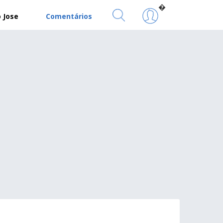
�
 Jose
Comentários