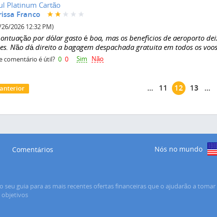
ul Platinum Cartão
rissa Franco
/26/2026 12:32 PM)
pontuação por dólar gasto é boa, mas os benefícios de aeroporto d
les. Não dá direito a bagagem despachada gratuita em todos os voos 
Sim
Não
e comentário é útil?
0
0
áginas
…
11
12
13
…
 anterior
Nós no mundo
Comentários
o seu guia para as mais recentes ofertas financeiras que o ajudarão a tomar 
s objetivos