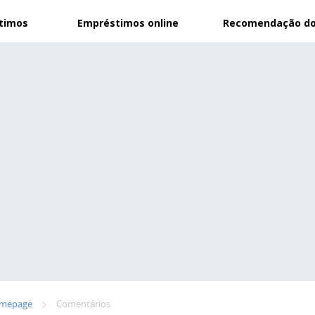
stimos
Empréstimos online
Recomendação do
mepage
Сomentários