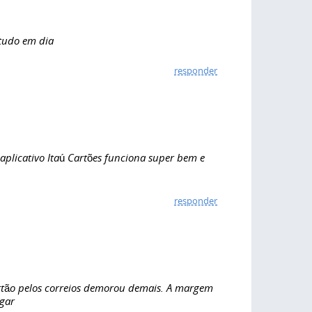
tudo em dia
responder
plicativo Itaú Cartões funciona super bem e
responder
cartão pelos correios demorou demais. A margem
egar