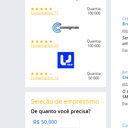
Quantia
Comentários: 11
100 000
Cr
Br
(02
Se
Quantia
um
Comentários: 22
100 000
Est
Ju
Quantia
Cl
Comentários: 12
50 000
(02
O 
SM
Seleção de empréstimo
Est
De quanto você precisa?
R$
Co