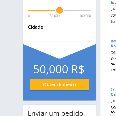
lu
(02
ca
0
50 000
100 000
Est
Cidade
It
Ro
(01
O 
nu
50,000
R$
Est
Obter dinheiro
Co
Ca
(01
Co
Enviar um pedido
foi