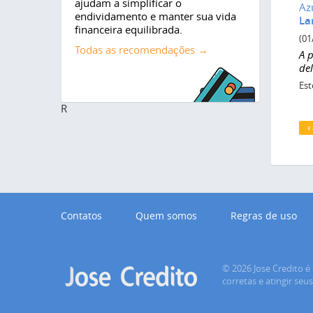
ajudam a simplificar o
Az
endividamento e manter sua vida
La
financeira equilibrada.
(01
Todas as recomendações →
A 
de
Est
R
P
‹
Contatos
Quem somos
Regras de uso
© 2026 Jose Credito é 
corretas e atingir seu