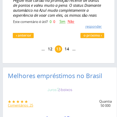
Peguei esse cartão na promoção recente de bônus
de pontos e valeu muito a pena. O status Diamante
automático na Azul muda completamente a
experiência de voar com eles, os mimos são reais
Sim
Não
Este comentário é útil?
0
0
responder
Páginas
‹ anterior
o próximo ›
…
12
13
14
…
Melhores empréstimos no Brasil
Quantia
Comentários: 25
50 000