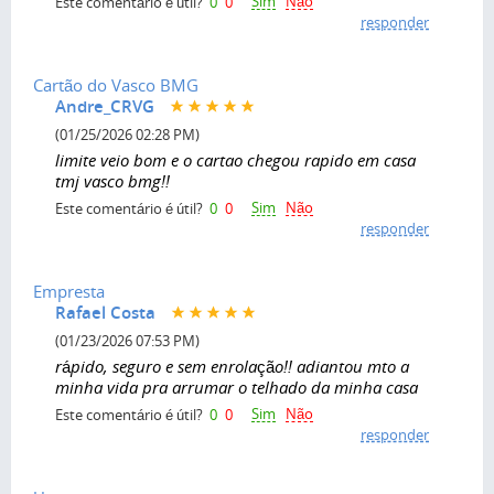
Sim
Não
Este comentário é útil?
0
0
responder
Cartão do Vasco BMG
Andre_CRVG
(01/25/2026 02:28 PM)
limite veio bom e o cartao chegou rapido em casa
tmj vasco bmg!!
Sim
Não
Este comentário é útil?
0
0
responder
Empresta
Rafael Costa
(01/23/2026 07:53 PM)
rápido, seguro e sem enrolação!! adiantou mto a
minha vida pra arrumar o telhado da minha casa
Sim
Não
Este comentário é útil?
0
0
responder