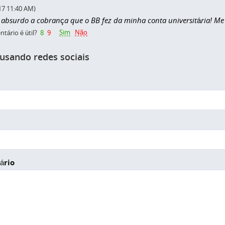
17 11:40 AM)
absurdo a cobrança que o BB fez da minha conta universitária! M
Sim
Não
tário é útil?
8
9
 usando redes sociais
ário