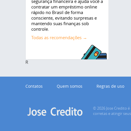
segurança financeira e ajuda você a
contratar um empréstimo online
rápido no Brasil de forma
consciente, evitando surpresas e
mantendo suas finanças sob
controle.
Todas as recomendações →
R
Contatos
Quem somos
Regras de uso
© 2026 Jose Credito é 
corretas e atingir seu