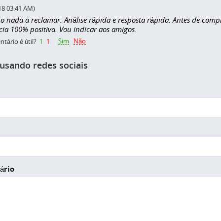
18 03:41 AM)
 nada a reclamar. Análise rápida e resposta rápida. Antes de comple
cia 100% positiva. Vou indicar aos amigos.
Sim
Não
tário é útil?
1
1
 usando redes sociais
ário