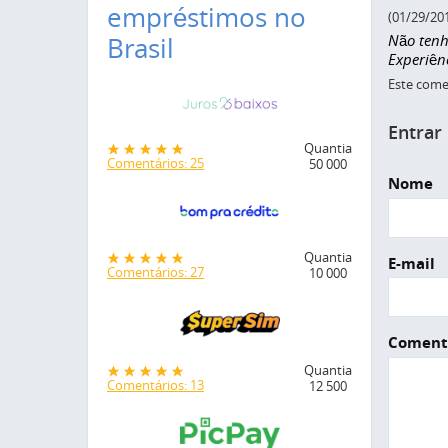
empréstimos no
(01/29/20
Não tenho
Brasil
Experiên
Este comen
Entrar
Quantia
Comentários: 25
50 000
Nome
Quantia
E-mail
Comentários: 27
10 000
Coment
Quantia
Comentários: 13
12 500