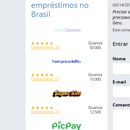
empréstimos no
(02/14/20
Precisei
Brasil
precisav
Geru.
Este comen
Entrar
Quantia
Comentários: 25
50 000
Nome
Quantia
Comentários: 27
10 000
E-mail
Coment
Quantia
Comentários: 13
12 500