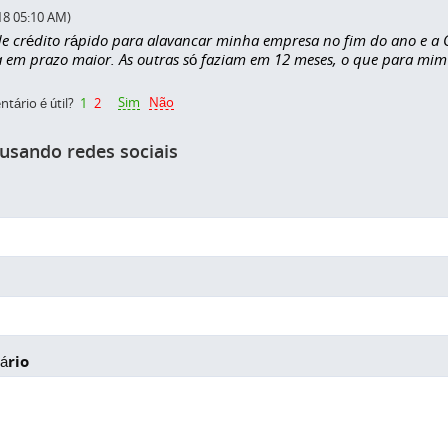
18 05:10 AM)
 de crédito rápido para alavancar minha empresa no fim do ano e a
a em prazo maior. As outras só faziam em 12 meses, o que para mim
Sim
Não
tário é útil?
1
2
 usando redes sociais
ário