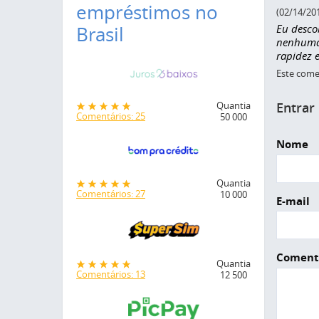
empréstimos no
(02/14/20
Eu desco
Brasil
nenhuma 
rapidez 
Este comen
Entrar
Quantia
Comentários: 25
50 000
Nome
Quantia
Comentários: 27
10 000
E-mail
Coment
Quantia
Comentários: 13
12 500