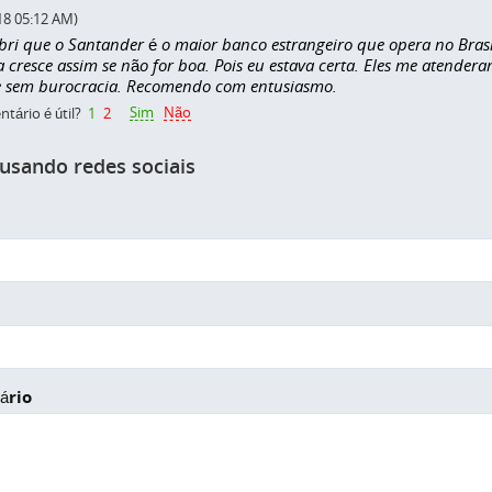
18 05:12 AM)
bri que o Santander é o maior banco estrangeiro que opera no Brasi
cresce assim se não for boa. Pois eu estava certa. Eles me atender
e sem burocracia. Recomendo com entusiasmo.
Sim
Não
tário é útil?
1
2
 usando redes sociais
ário