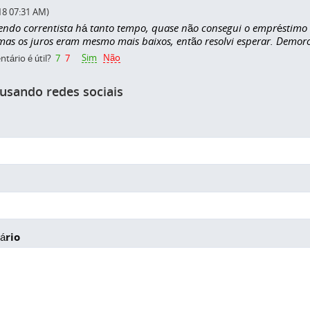
18 07:31 AM)
ndo correntista há tanto tempo, quase não consegui o empréstimo 
, mas os juros eram mesmo mais baixos, então resolvi esperar. Demor
Sim
Não
tário é útil?
7
7
 usando redes sociais
ário