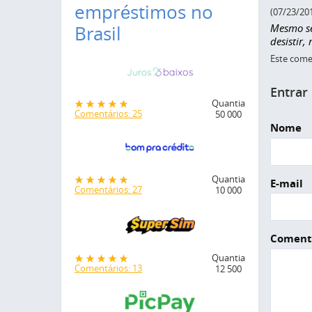
empréstimos no
(07/23/20
Mesmo se
Brasil
desistir
Este comen
Entrar
Quantia
Comentários: 25
50 000
Nome
Quantia
E-mail
Comentários: 27
10 000
Coment
Quantia
Comentários: 13
12 500