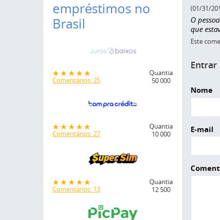
empréstimos no
(01/31/20
O pessoa
Brasil
que esta
Este comen
Entrar
Quantia
Comentários: 25
50 000
Nome
Quantia
E-mail
Comentários: 27
10 000
Coment
Quantia
Comentários: 13
12 500