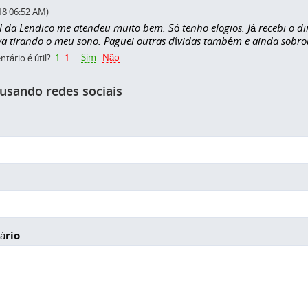
18 06:52 AM)
l da Lendico me atendeu muito bem. Só tenho elogios. Já recebi o di
va tirando o meu sono. Paguei outras dívidas também e ainda sobrou
Sim
Não
tário é útil?
1
1
 usando redes sociais
ário