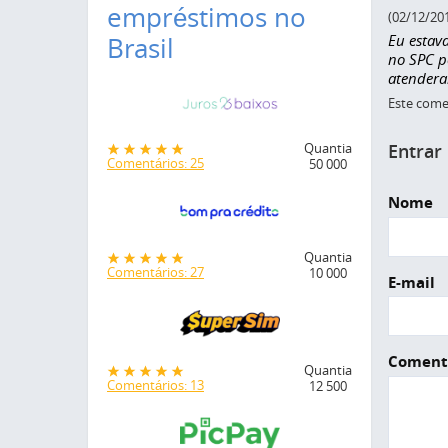
empréstimos no
(02/12/20
Eu estav
Brasil
no SPC p
atendera
Este comen
Entrar
Quantia
Comentários: 25
50 000
Nome
Quantia
Comentários: 27
10 000
E-mail
Coment
Quantia
Comentários: 13
12 500