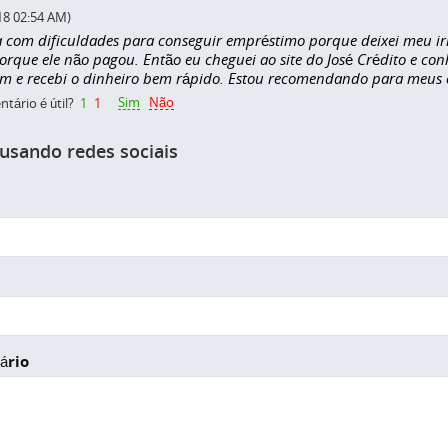
18 02:54 AM)
a com dificuldades para conseguir empréstimo porque deixei meu i
orque ele não pagou. Então eu cheguei ao site do José Crédito e con
m e recebi o dinheiro bem rápido. Estou recomendando para meus 
Sim
Não
tário é útil?
1
1
 usando redes sociais
ário