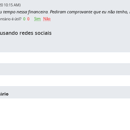
20 10:15 AM)
u tempo nessa financeira. Pediram comprovante que eu não tenho
Sim
Não
tário é útil?
0
0
 usando redes sociais
ário