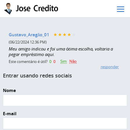
Pular para o conteúdo principal
Gustavo_Aragão_01
(06/22/2024 12:36 PM)
Meu amigo indicou e foi uma ótima escolha, voltaria a
pegar empréstimo aqui.
Sim
Não
Este comentário é útil?
0
0
responder
Entrar usando redes sociais
Nome
E-mail