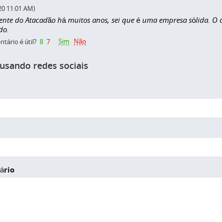
20 11:01 AM)
iente do Atacadão há muitos anos, sei que é uma empresa sólida. O c
do.
Sim
Não
tário é útil?
8
7
 usando redes sociais
ário