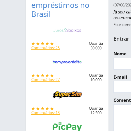
empréstimos no
(07/06/20
Já sou cl
Brasil
recomen
Este comen
Entrar
Quantia
Comentários: 25
50 000
Nome
Quantia
E-mail
Comentários: 27
10 000
Coment
Quantia
Comentários: 13
12 500