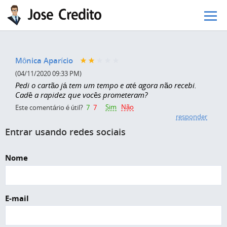
Pular para o conteúdo principal
Mônica Aparício
(04/11/2020 09:33 PM)
Pedi o cartão já tem um tempo e até agora não recebi.
Cadê a rapidez que vocês prometeram?
Sim
Não
Este comentário é útil?
7
7
responder
Entrar usando redes sociais
Nome
E-mail