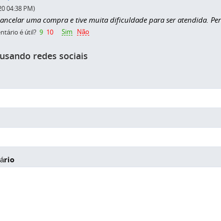
20 04:38 PM)
 cancelar uma compra e tive muita dificuldade para ser atendida. 
Sim
Não
tário é útil?
9
10
 usando redes sociais
ário