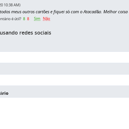
20 10:38 AM)
todos meus outros cartões e fiquei só com o Atacadão. Melhor coisa 
Sim
Não
tário é útil?
8
8
 usando redes sociais
ário