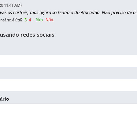
20 11:41 AM)
 vários cartões, mas agora só tenho o do Atacadão. Não preciso de 
Sim
Não
tário é útil?
5
4
 usando redes sociais
ário