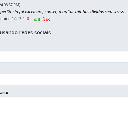
24 08:37 PM)
eriência foi excelente, consegui quitar minhas dívidas sem stress.
Sim
Não
tário é útil?
1
0
 usando redes sociais
ário