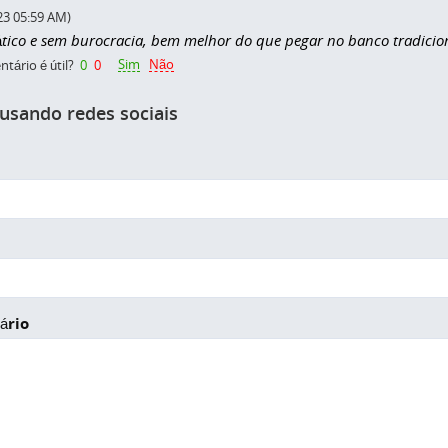
23 05:59 AM)
ático e sem burocracia, bem melhor do que pegar no banco tradiciona
Sim
Não
tário é útil?
0
0
 usando redes sociais
ário