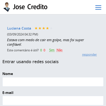
Pular para o conteúdo principal
Luciana Costa
(03/09/2024 04:32 PM)
Estava com medo de cair em golpe, mas foi super
confiável.
Sim
Não
Este comentário é útil?
0
0
responder
Entrar usando redes sociais
Nome
E-mail