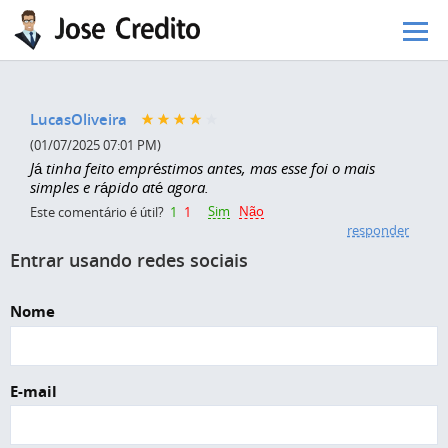
Pular para o conteúdo principal
LucasOliveira
(01/07/2025 07:01 PM)
Já tinha feito empréstimos antes, mas esse foi o mais
simples e rápido até agora.
Sim
Não
Este comentário é útil?
1
1
responder
Entrar usando redes sociais
Nome
E-mail