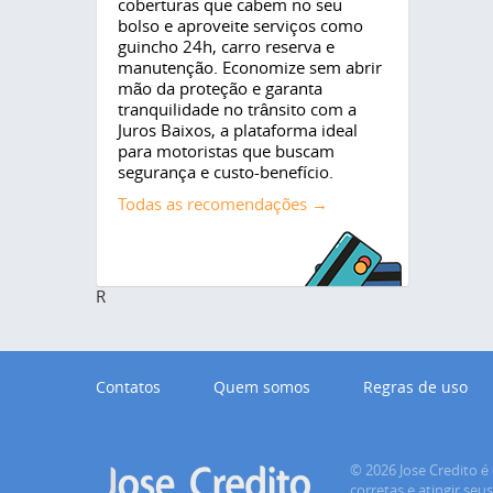
coberturas que cabem no seu
bolso e aproveite serviços como
guincho 24h, carro reserva e
manutenção. Economize sem abrir
mão da proteção e garanta
tranquilidade no trânsito com a
Juros Baixos, a plataforma ideal
para motoristas que buscam
segurança e custo-benefício.
Todas as recomendações →
R
Contatos
Quem somos
Regras de uso
© 2026 Jose Credito é 
corretas e atingir seu