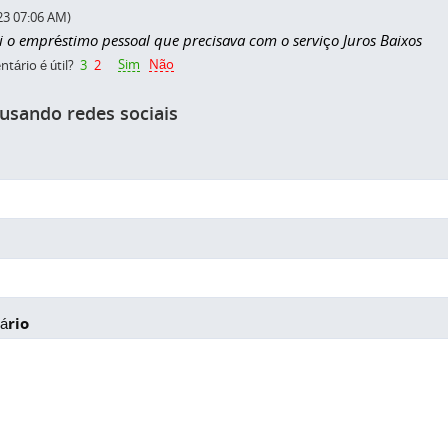
23 07:06 AM)
i o empréstimo pessoal que precisava com o serviço Juros Baixos
Sim
Não
tário é útil?
3
2
 usando redes sociais
ário