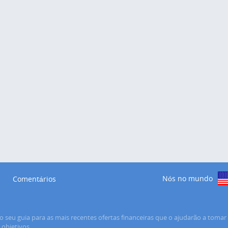
Nós no mundo
Comentários
o seu guia para as mais recentes ofertas financeiras que o ajudarão a tomar 
s objetivos