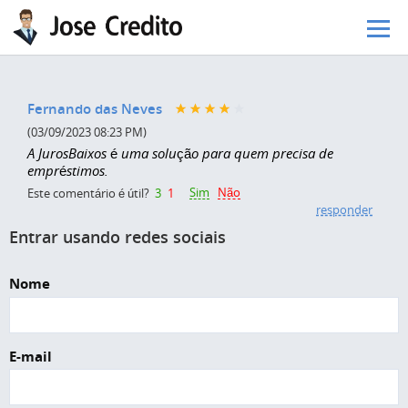
Pular para o conteúdo principal
Fernando das Neves
(03/09/2023 08:23 PM)
A JurosBaixos é uma solução para quem precisa de
empréstimos.
Sim
Não
Este comentário é útil?
3
1
responder
Entrar usando redes sociais
Nome
E-mail