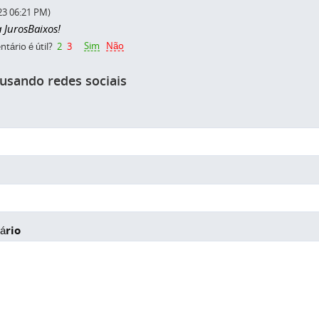
23 06:21 PM)
 JurosBaixos!
Sim
Não
tário é útil?
2
3
 usando redes sociais
ário