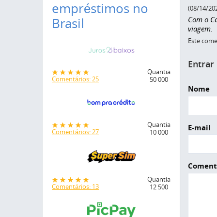
empréstimos no
(08/14/20
Com o Car
Brasil
viagem.
Este comen
Entrar
Quantia
Comentários: 25
50 000
Nome
Quantia
E-mail
Comentários: 27
10 000
Coment
Quantia
Comentários: 13
12 500