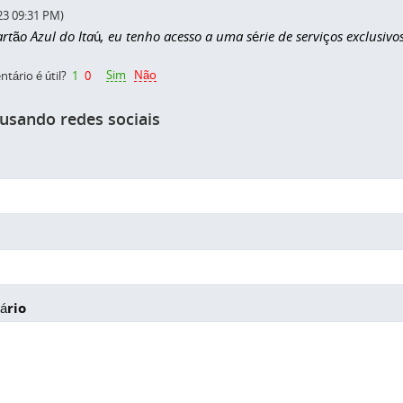
23 09:31 PM)
tão Azul do Itaú, eu tenho acesso a uma série de serviços exclusivo
Sim
Não
tário é útil?
1
0
 usando redes sociais
ário