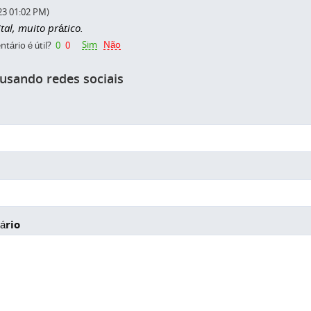
23 01:02 PM)
tal, muito prático.
Sim
Não
tário é útil?
0
0
 usando redes sociais
ário