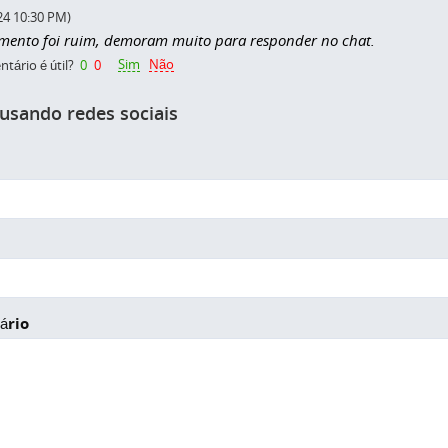
24 10:30 PM)
mento foi ruim, demoram muito para responder no chat.
Sim
Não
tário é útil?
0
0
 usando redes sociais
ário