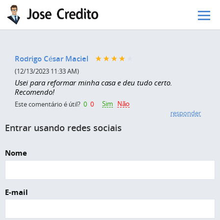
Pular para o conteúdo principal
Rodrigo César Maciel
(12/13/2023 11:33 AM)
Usei para reformar minha casa e deu tudo certo.
Recomendo!
Sim
Não
Este comentário é útil?
0
0
responder
Entrar usando redes sociais
Nome
E-mail