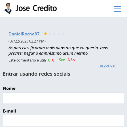
Pular para o conteúdo principal
DanielRocha87
(07/22/2023 02:27 PM)
As parcelas ficaram mais altas do que eu queria, mas
precisei pegar o empréstimo assim mesmo.
Sim
Não
Este comentário é útil?
0
0
responder
Entrar usando redes sociais
Nome
E-mail