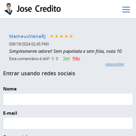
Pular para o conteúdo principal
MatheusVieiraRJ
(09/19/2024 02:45 PM)
Simplesmente adorei! Sem papelada e sem filas, nota 10.
Sim
Não
Este comentário é útil?
0
0
responder
Entrar usando redes sociais
Nome
E-mail