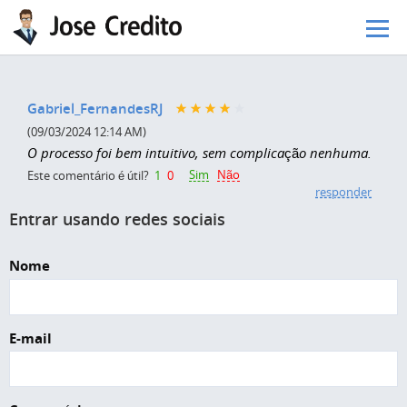
Pular para o conteúdo principal
Gabriel_FernandesRJ
(09/03/2024 12:14 AM)
O processo foi bem intuitivo, sem complicação nenhuma.
Sim
Não
Este comentário é útil?
1
0
responder
Entrar usando redes sociais
Nome
E-mail